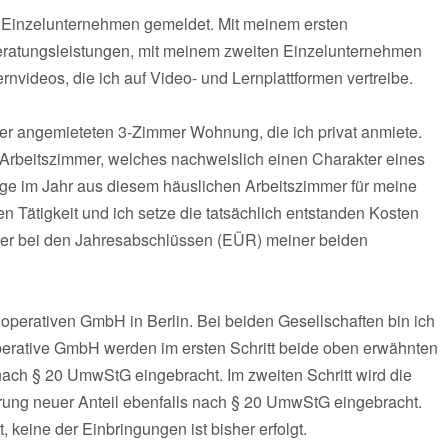
i Einzelunternehmen gemeldet. Mit meinem ersten
-Beratungsleistungen, mit meinem zweiten Einzelunternehmen
rnvideos, die ich auf Video- und Lernplattformen vertreibe.
ner angemieteten 3-Zimmer Wohnung, die ich privat anmiete.
s Arbeitszimmer, welches nachweislich einen Charakter eines
age im Jahr aus diesem häuslichen Arbeitszimmer für meine
en Tätigkeit und ich setze die tatsächlich entstanden Kosten
teuer bei den Jahresabschlüssen (EÜR) meiner beiden
operativen GmbH in Berlin. Bei beiden Gesellschaften bin ich
 operative GmbH werden im ersten Schritt beide oben erwähnten
ch § 20 UmwStG eingebracht. Im zweiten Schritt wird die
ng neuer Anteil ebenfalls nach § 20 UmwStG eingebracht.
 keine der Einbringungen ist bisher erfolgt.