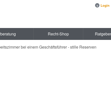
+
Login
rberatung
Recht-Shop
Ratgebe
eitszimmer bei einem Geschäftsführer - stille Reserven