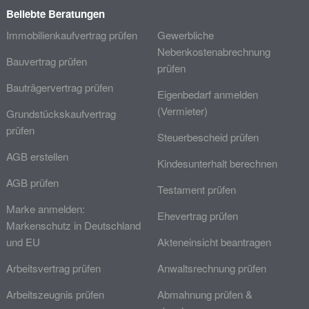
Beliebte Beratungen
Immobilienkaufvertrag prüfen
Gewerbliche
Nebenkostenabrechnung
Bauvertrag prüfen
prüfen
Bauträgervertrag prüfen
Eigenbedarf anmelden
(Vermieter)
Grundstückskaufvertrag
prüfen
Steuerbescheid prüfen
AGB erstellen
Kindesunterhalt berechnen
AGB prüfen
Testament prüfen
Marke anmelden:
Ehevertrag prüfen
Markenschutz in Deutschland
und EU
Akteneinsicht beantragen
Arbeitsvertrag prüfen
Anwaltsrechnung prüfen
Arbeitszeugnis prüfen
Abmahnung prüfen &