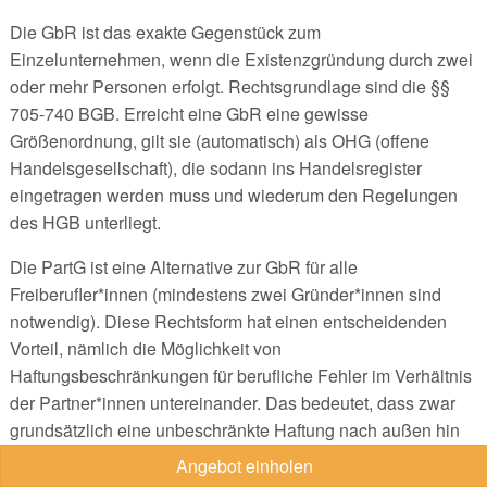
Die GbR ist das exakte Gegenstück zum
Einzelunternehmen, wenn die Existenzgründung durch zwei
oder mehr Personen erfolgt. Rechtsgrundlage sind die §§
705-740 BGB. Erreicht eine GbR eine gewisse
Größenordnung, gilt sie (automatisch) als OHG (offene
Handelsgesellschaft), die sodann ins Handelsregister
eingetragen werden muss und wiederum den Regelungen
des HGB unterliegt.
Die PartG ist eine Alternative zur GbR für alle
Freiberufler*innen (mindestens zwei Gründer*innen sind
notwendig). Diese Rechtsform hat einen entscheidenden
Vorteil, nämlich die Möglichkeit von
Haftungsbeschränkungen für berufliche Fehler im Verhältnis
der Partner*innen untereinander. Das bedeutet, dass zwar
grundsätzlich eine unbeschränkte Haftung nach außen hin
besteht (Geschäftsvermögen und Privatvermögen aller
Angebot einholen
Partner*innen), jedoch vereinbart werden kann, dass für