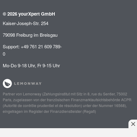
© 2026 yourXpert GmbH
Kaiser-Joseph-Str. 254
79098 Freiburg im Breisgau
Support: +49 761 21 609 789-
0
Mo-Do 9-18 Uhr, Fr 9-15 Uhr
Partner von
Lemonway
(Zahlungsinstitut mit Sitz in 8, rue du Sentier, 75002
Paris, zugelassen von der französischen Finanzmarktaufsichtsbehörde
ACPR
(Autorité de contrôle prudentiel et de résolution)
unter der Nummer 16568),
eingetragen im Register der Finanzdienstleister (
Regafi
)