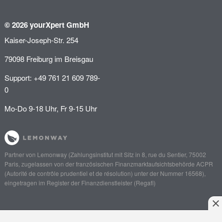
© 2026 yourXpert GmbH
Kaiser-Joseph-Str. 254
79098 Freiburg im Breisgau
Support: +49 761 21 609 789-
0
Mo-Do 9-18 Uhr, Fr 9-15 Uhr
Partner von
Lemonway
(Zahlungsinstitut mit Sitz in 8, rue du Sentier, 75002
Paris, zugelassen von der französischen Finanzmarktaufsichtsbehörde
ACPR
(Autorité de contrôle prudentiel et de résolution)
unter der Nummer 16568),
eingetragen im Register der Finanzdienstleister (
Regafi
)