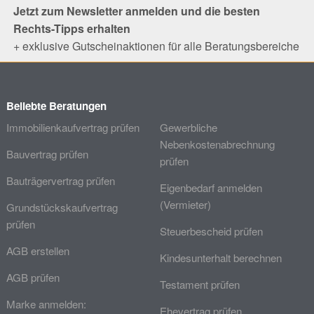
Jetzt zum Newsletter anmelden und die besten
Rechts-Tipps erhalten
+ exklusive Gutscheinaktionen für alle Beratungsbereiche
Beliebte Beratungen
Immobilienkaufvertrag prüfen
Gewerbliche
Nebenkostenabrechnung
Bauvertrag prüfen
prüfen
Bauträgervertrag prüfen
Eigenbedarf anmelden
(Vermieter)
Grundstückskaufvertrag
prüfen
Steuerbescheid prüfen
AGB erstellen
Kindesunterhalt berechnen
AGB prüfen
Testament prüfen
Marke anmelden:
Ehevertrag prüfen