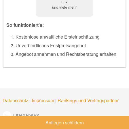
n-tv
und viele mehr
So funktioniert's:
Kostenlose anwaltliche Ersteinschätzung
Unverbindliches Festpreisangebot
Angebot annehmen und Rechtsberatung erhalten
Datenschutz
|
Impressum
|
Rankings und Vertragspartner
Anliegen schildern
Partner von
Lemonway
(Zahlungsinstitut mit Sitz in 8, rue du Sentier, 75002