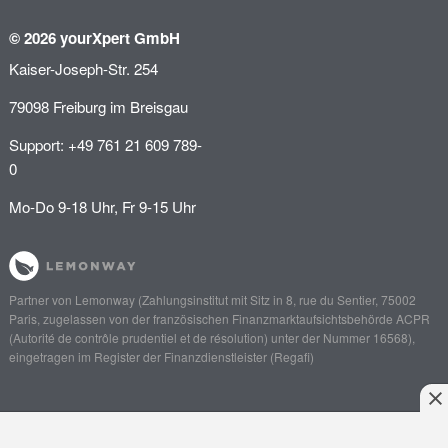
© 2026 yourXpert GmbH
Kaiser-Joseph-Str. 254
79098 Freiburg im Breisgau
Support: +49 761 21 609 789-
0
Mo-Do 9-18 Uhr, Fr 9-15 Uhr
Partner von
Lemonway
(Zahlungsinstitut mit Sitz in 8, rue du Sentier, 75002
Paris, zugelassen von der französischen Finanzmarktaufsichtsbehörde
ACPR
(Autorité de contrôle prudentiel et de résolution)
unter der Nummer 16568),
eingetragen im Register der Finanzdienstleister (
Regafi
)