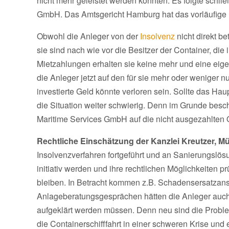
nicht mehr geleistet werden konnten. Es folgte schli
GmbH. Das Amtsgericht Hamburg hat das vorläufige
Obwohl die Anleger von der
Insolvenz
nicht direkt b
sie sind nach wie vor die Besitzer der Container, di
Mietzahlungen erhalten sie keine mehr und eine eigen
die Anleger jetzt auf den für sie mehr oder weniger 
investierte Geld könnte verloren sein. Sollte das Hau
die Situation weiter schwierig. Denn im Grunde bes
Maritime Services GmbH auf die nicht ausgezahlten 
Rechtliche Einschätzung der Kanzlei Kreutzer, M
Insolvenzverfahren fortgeführt und an Sanierungslösu
initiativ werden und ihre rechtlichen Möglichkeiten 
bleiben. In Betracht kommen z.B. Schadensersatzans
Anlageberatungsgesprächen hätten die Anleger auch 
aufgeklärt werden müssen. Denn neu sind die Problem
die Containerschifffahrt in einer schweren Krise und