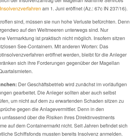
eßlich der Insolvenzantrag der Magellan Maritime Services
Insolvenzverfahren
am 1. Juni eröffnet (Az.: 67c IN 237/16).
etroffen sind, müssen sie nun hohe Verluste befürchten. Denn
e irgendwo auf den Weltmeeren unterwegs sind. Nur
e Vermarktung ist praktisch nicht möglich. Insofern sitzen
nutzlosen See-Containern. Mit anderen Worten: Das
ptinsolvenzverfahren eröffnet werden, bleibt für die Anleger
chränken sich ihre Forderungen gegenüber der Magellan
Quartalsmieten.
ünchen:
Der Geschäftsbetrieb wird zunächst im vorläufigen
ngen gearbeitet. Die Anleger sollten aber auch selbst
prüfen, um nicht auf dem zu erwartenden Schaden sitzen zu
prüche gegen die Anlagevermittler. Denn in den
umfassend über die Risiken ihres Direktinvestments
e auf dem Containermarkt nicht. Seit Jahren befindet sich
 etliche Schiffsfonds mussten bereits Insolvenz anmelden.