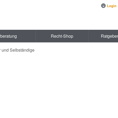
+
Login
rberatung
Recht-Shop
Ratgebe
r und Selbständige