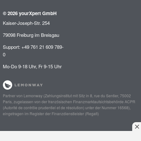
© 2026 yourXpert GmbH
Kaiser-Joseph-Str. 254
79098 Freiburg im Breisgau
Support: +49 761 21 609 789-
0
Mo-Do 9-18 Uhr, Fr 9-15 Uhr
Partner von
Lemonway
(Zahlungsinstitut mit Sitz in 8, rue du Sentier, 75002
Paris, zugelassen von der französischen Finanzmarktaufsichtsbehörde
ACPR
(Autorité de contrôle prudentiel et de résolution)
unter der Nummer 16568),
eingetragen im Register der Finanzdienstleister (
Regafi
)