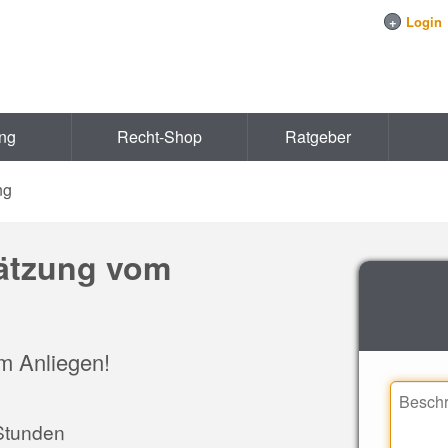
+
Login
ung
Recht-Shop
Ratgeber
ng
hätzung vom
em Anliegen!
 Stunden