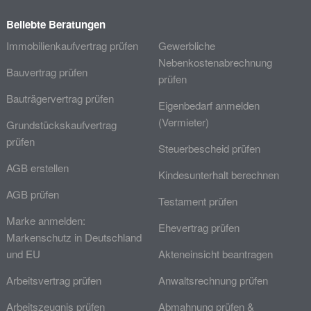
Beliebte Beratungen
Immobilienkaufvertrag prüfen
Gewerbliche
Nebenkostenabrechnung
Bauvertrag prüfen
prüfen
Bauträgervertrag prüfen
Eigenbedarf anmelden
(Vermieter)
Grundstückskaufvertrag
prüfen
Steuerbescheid prüfen
AGB erstellen
Kindesunterhalt berechnen
AGB prüfen
Testament prüfen
Marke anmelden:
Ehevertrag prüfen
Markenschutz in Deutschland
und EU
Akteneinsicht beantragen
Arbeitsvertrag prüfen
Anwaltsrechnung prüfen
Arbeitszeugnis prüfen
Abmahnung prüfen &