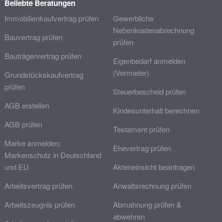
Beliebte Beratungen
Immobilienkaufvertrag prüfen
Gewerbliche
Nebenkostenabrechnung
Bauvertrag prüfen
prüfen
Bauträgervertrag prüfen
Eigenbedarf anmelden
(Vermieter)
Grundstückskaufvertrag
prüfen
Steuerbescheid prüfen
AGB erstellen
Kindesunterhalt berechnen
AGB prüfen
Testament prüfen
Marke anmelden:
Ehevertrag prüfen
Markenschutz in Deutschland
und EU
Akteneinsicht beantragen
Arbeitsvertrag prüfen
Anwaltsrechnung prüfen
Arbeitszeugnis prüfen
Abmahnung prüfen &
abwehren