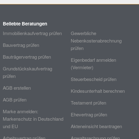
Beliebte Beratungen
Immobilienkaufvertrag prüfen
Gewerbliche
Nebenkostenabrechnung
Bauvertrag prüfen
prüfen
Bauträgervertrag prüfen
Eigenbedarf anmelden
(Vermieter)
Grundstückskaufvertrag
prüfen
Steuerbescheid prüfen
AGB erstellen
Kindesunterhalt berechnen
AGB prüfen
Testament prüfen
Marke anmelden:
Ehevertrag prüfen
Markenschutz in Deutschland
und EU
Akteneinsicht beantragen
Arbeitsvertrag prüfen
Anwaltsrechnung prüfen