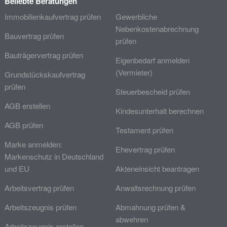
Beliebte Beratungen
Immobilienkaufvertrag prüfen
Gewerbliche
Nebenkostenabrechnung
Bauvertrag prüfen
prüfen
Bauträgervertrag prüfen
Eigenbedarf anmelden
(Vermieter)
Grundstückskaufvertrag
prüfen
Steuerbescheid prüfen
AGB erstellen
Kindesunterhalt berechnen
AGB prüfen
Testament prüfen
Marke anmelden:
Ehevertrag prüfen
Markenschutz in Deutschland
und EU
Akteneinsicht beantragen
Arbeitsvertrag prüfen
Anwaltsrechnung prüfen
Arbeitszeugnis prüfen
Abmahnung prüfen &
abwehren
Arbeitszeugnis erstellen