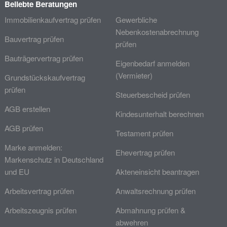
Beliebte Beratungen
Immobilienkaufvertrag prüfen
Gewerbliche
Nebenkostenabrechnung
Bauvertrag prüfen
prüfen
Bauträgervertrag prüfen
Eigenbedarf anmelden
(Vermieter)
Grundstückskaufvertrag
prüfen
Steuerbescheid prüfen
AGB erstellen
Kindesunterhalt berechnen
AGB prüfen
Testament prüfen
Marke anmelden:
Ehevertrag prüfen
Markenschutz in Deutschland
und EU
Akteneinsicht beantragen
Arbeitsvertrag prüfen
Anwaltsrechnung prüfen
Arbeitszeugnis prüfen
Abmahnung prüfen &
abwehren