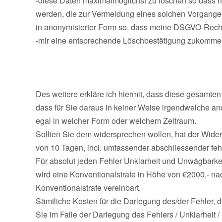
-diese Daten maximalmöglichst zu löschen so dass n
werden, die zur Vermeidung eines solchen Vorganges
in anonymisierter Form so, dass meine DSGVO-Rech
-mir eine entsprechende Löschbestätigung zukommen
Des weitere erkläre ich hiermit, dass diese gesamten E
dass für Sie daraus in keiner Weise irgendwelche and
egal in welcher Form oder welchem Zeitraum.
Sollten Sie dem widersprechen wollen, hat der Wider
von 10 Tagen, incl. umfassender abschliessender feh
Für absolut jeden Fehler Unklarheit und Unwägbarkeit
wird eine Konventionalstrafe in Höhe von €2000,- 
Konventionalstrafe vereinbart.
Sämtliche Kosten für die Darlegung des/der Fehler,
Sie im Falle der Darlegung des Fehlers / Unklarheit 