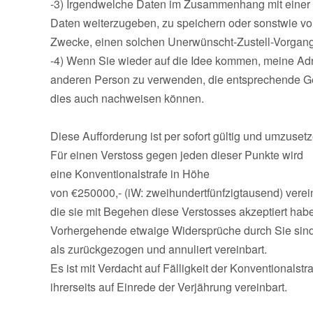
-3) Irgendwelche Daten im Zusammenhang mit eine
Daten weiterzugeben, zu speichern oder sonstwie v
Zwecke, einen solchen Unerwünscht-Zustell-Vorgang
-4) Wenn Sie wieder auf die Idee kommen, meine A
anderen Person zu verwenden, die entsprechende G
dies auch nachweisen können.
Diese Aufforderung ist per sofort gültig und umzusetz
Für einen Verstoss gegen jeden dieser Punkte wird
eine Konventionalstrafe in Höhe
von €250000,- (iW: zweihundertfünfzigtausend) verein
die sie mit Begehen diese Verstosses akzeptiert hab
Vorhergehende etwaige Widersprüche durch Sie sind
als zurückgezogen und annuliert vereinbart.
Es ist mit Verdacht auf Fälligkeit der Konventionalstra
ihrerseits auf Einrede der Verjährung vereinbart.