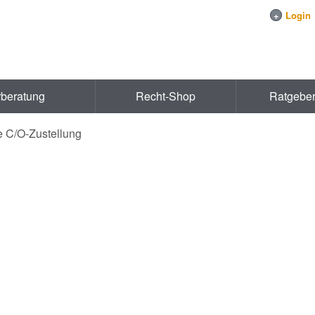
+
Login
rberatung
Recht-Shop
Ratgebe
e C/O-Zustellung