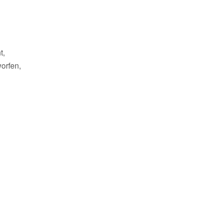
t,
orfen,