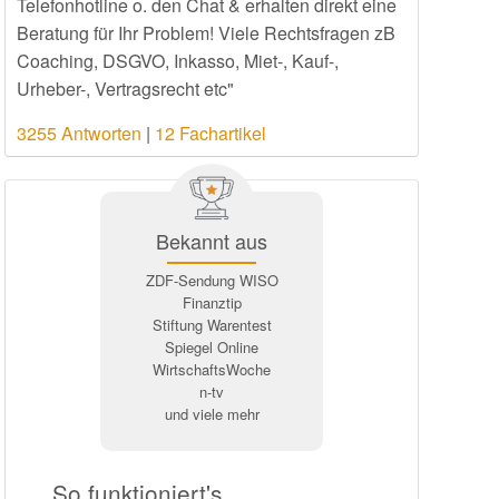
Telefonhotline o. den Chat & erhalten direkt eine
Beratung für Ihr Problem! Viele Rechtsfragen zB
Coaching, DSGVO, Inkasso, Miet-, Kauf-,
Urheber-, Vertragsrecht etc"
3255 Antworten
|
12 Fachartikel
Bekannt aus
ZDF-Sendung WISO
Finanztip
Stiftung Warentest
Spiegel Online
WirtschaftsWoche
n-tv
und viele mehr
So funktioniert's