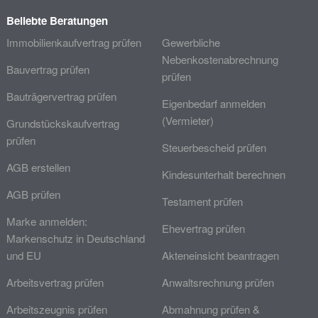
Beliebte Beratungen
Immobilienkaufvertrag prüfen
Gewerbliche
Nebenkostenabrechnung
Bauvertrag prüfen
prüfen
Bauträgervertrag prüfen
Eigenbedarf anmelden
(Vermieter)
Grundstückskaufvertrag
prüfen
Steuerbescheid prüfen
AGB erstellen
Kindesunterhalt berechnen
AGB prüfen
Testament prüfen
Marke anmelden:
Ehevertrag prüfen
Markenschutz in Deutschland
und EU
Akteneinsicht beantragen
Arbeitsvertrag prüfen
Anwaltsrechnung prüfen
Arbeitszeugnis prüfen
Abmahnung prüfen &