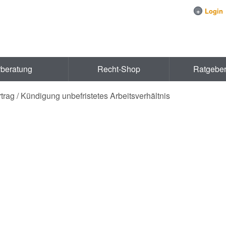
+
Login
rberatung
Recht-Shop
Ratgebe
rag / Kündigung unbefristetes Arbeitsverhältnis