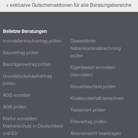
+ exklusive Gutscheinaktionen für alle Beratungsbereiche
Beliebte Beratungen
Immobilienkaufvertrag prüfen
Gewerbliche
Nebenkostenabrechnung
Bauvertrag prüfen
prüfen
Bauträgervertrag prüfen
Eigenbedarf anmelden
(Vermieter)
Grundstückskaufvertrag
prüfen
Steuerbescheid prüfen
AGB erstellen
Kindesunterhalt berechnen
AGB prüfen
Testament prüfen
Marke anmelden:
Ehevertrag prüfen
Markenschutz in Deutschland
und EU
Akteneinsicht beantragen