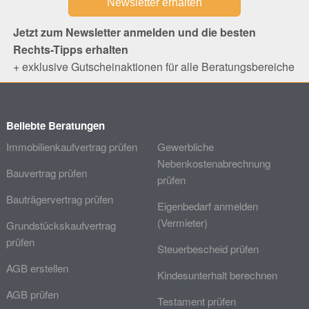
Jetzt zum Newsletter anmelden und die besten
Rechts-Tipps erhalten
+ exklusive Gutscheinaktionen für alle Beratungsbereiche
Beliebte Beratungen
Immobilienkaufvertrag prüfen
Gewerbliche
Nebenkostenabrechnung
Bauvertrag prüfen
prüfen
Bauträgervertrag prüfen
Eigenbedarf anmelden
(Vermieter)
Grundstückskaufvertrag
prüfen
Steuerbescheid prüfen
AGB erstellen
Kindesunterhalt berechnen
AGB prüfen
Testament prüfen