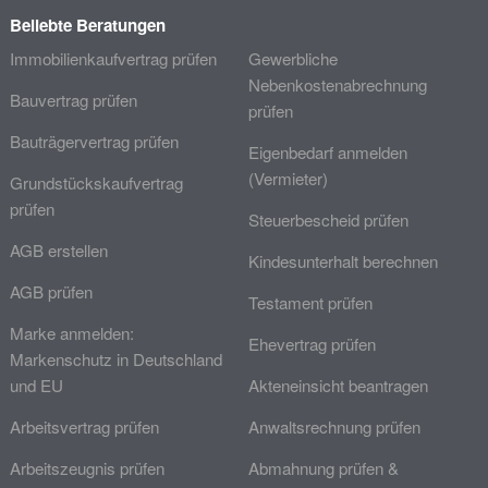
Beliebte Beratungen
Immobilienkaufvertrag prüfen
Gewerbliche
Nebenkostenabrechnung
Bauvertrag prüfen
prüfen
Bauträgervertrag prüfen
Eigenbedarf anmelden
(Vermieter)
Grundstückskaufvertrag
prüfen
Steuerbescheid prüfen
AGB erstellen
Kindesunterhalt berechnen
AGB prüfen
Testament prüfen
Marke anmelden:
Ehevertrag prüfen
Markenschutz in Deutschland
und EU
Akteneinsicht beantragen
Arbeitsvertrag prüfen
Anwaltsrechnung prüfen
Arbeitszeugnis prüfen
Abmahnung prüfen &