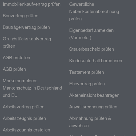
Immobilienkaufvertrag prüfen
Gewerbliche
Nebenkostenabrechnung
Bauvertrag prüfen
prüfen
Bauträgervertrag prüfen
Eigenbedarf anmelden
(Vermieter)
Grundstückskaufvertrag
prüfen
Steuerbescheid prüfen
AGB erstellen
Kindesunterhalt berechnen
AGB prüfen
Testament prüfen
Marke anmelden:
Ehevertrag prüfen
Markenschutz in Deutschland
und EU
Akteneinsicht beantragen
Arbeitsvertrag prüfen
Anwaltsrechnung prüfen
Arbeitszeugnis prüfen
Abmahnung prüfen &
abwehren
Arbeitszeugnis erstellen