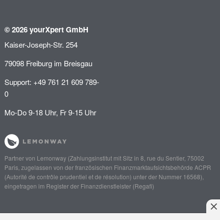
© 2026 yourXpert GmbH
Kaiser-Joseph-Str. 254
79098 Freiburg im Breisgau
Support: +49 761 21 609 789-
0
Mo-Do 9-18 Uhr, Fr 9-15 Uhr
Partner von
Lemonway
(Zahlungsinstitut mit Sitz in 8, rue du Sentier, 75002
Paris, zugelassen von der französischen Finanzmarktaufsichtsbehörde
ACPR
(Autorité de contrôle prudentiel et de résolution)
unter der Nummer 16568),
eingetragen im Register der Finanzdienstleister (
Regafi
)