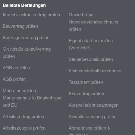
Beliebte Beratungen
Immobilienkaufvertrag prüfen
Gewerbliche
Nebenkostenabrechnung
Bauvertrag prüfen
prüfen
Bauträgervertrag prüfen
Eigenbedarf anmelden
(Vermieter)
Grundstückskaufvertrag
prüfen
Steuerbescheid prüfen
AGB erstellen
Kindesunterhalt berechnen
AGB prüfen
Testament prüfen
Marke anmelden:
Ehevertrag prüfen
Markenschutz in Deutschland
und EU
Akteneinsicht beantragen
Arbeitsvertrag prüfen
Anwaltsrechnung prüfen
Arbeitszeugnis prüfen
Abmahnung prüfen &
abwehren