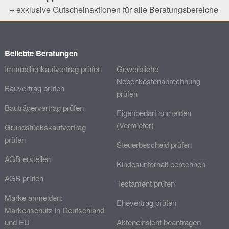
+ exklusive Gutscheinaktionen für alle Beratungsbereiche
Beliebte Beratungen
Immobilienkaufvertrag prüfen
Gewerbliche
Nebenkostenabrechnung
Bauvertrag prüfen
prüfen
Bauträgervertrag prüfen
Eigenbedarf anmelden
(Vermieter)
Grundstückskaufvertrag
prüfen
Steuerbescheid prüfen
AGB erstellen
Kindesunterhalt berechnen
AGB prüfen
Testament prüfen
Marke anmelden:
Ehevertrag prüfen
Markenschutz in Deutschland
und EU
Akteneinsicht beantragen