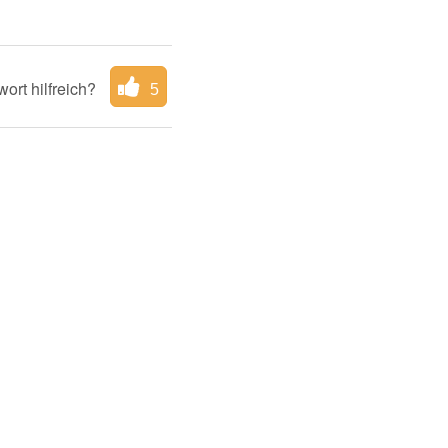
ort hilfreich?
5