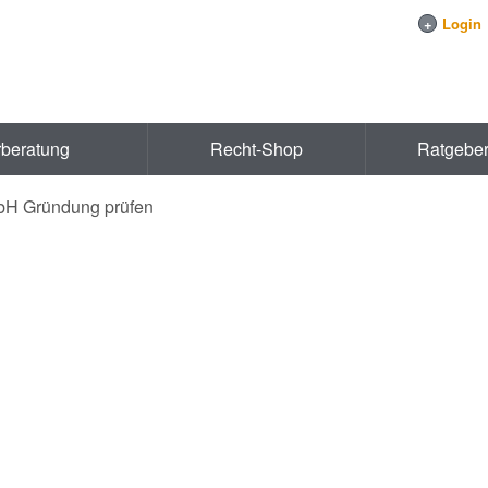
+
Login
rberatung
Recht-Shop
Ratgebe
bH Gründung prüfen