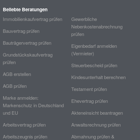
Beliebte Beratungen
Immobilienkaufvertrag prüfen
Gewerbliche
Nebenkostenabrechnung
Bauvertrag prüfen
prüfen
Bauträgervertrag prüfen
Eigenbedarf anmelden
(Vermieter)
Grundstückskaufvertrag
prüfen
Steuerbescheid prüfen
AGB erstellen
Kindesunterhalt berechnen
AGB prüfen
Testament prüfen
Marke anmelden:
Ehevertrag prüfen
Markenschutz in Deutschland
und EU
Akteneinsicht beantragen
Arbeitsvertrag prüfen
Anwaltsrechnung prüfen
Arbeitszeugnis prüfen
Abmahnung prüfen &