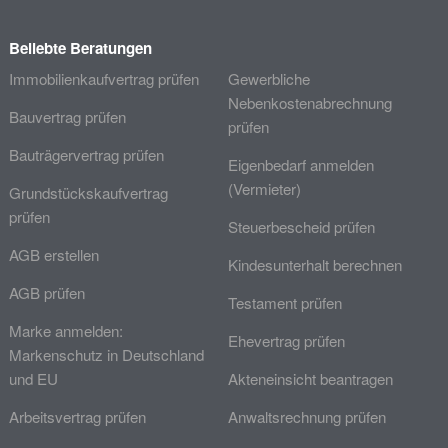
Beliebte Beratungen
Immobilienkaufvertrag prüfen
Gewerbliche
Nebenkostenabrechnung
Bauvertrag prüfen
prüfen
Bauträgervertrag prüfen
Eigenbedarf anmelden
(Vermieter)
Grundstückskaufvertrag
prüfen
Steuerbescheid prüfen
AGB erstellen
Kindesunterhalt berechnen
AGB prüfen
Testament prüfen
Marke anmelden:
Ehevertrag prüfen
Markenschutz in Deutschland
und EU
Akteneinsicht beantragen
Arbeitsvertrag prüfen
Anwaltsrechnung prüfen