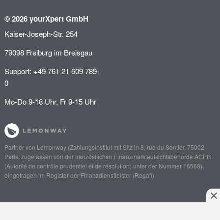
© 2026 yourXpert GmbH
Kaiser-Joseph-Str. 254
79098 Freiburg im Breisgau
Support: +49 761 21 609 789-
0
Mo-Do 9-18 Uhr, Fr 9-15 Uhr
Partner von
Lemonway
(Zahlungsinstitut mit Sitz in 8, rue du Sentier, 75002
Paris, zugelassen von der französischen Finanzmarktaufsichtsbehörde
ACPR
(Autorité de contrôle prudentiel et de résolution)
unter der Nummer 16568),
eingetragen im Register der Finanzdienstleister (
Regafi
)