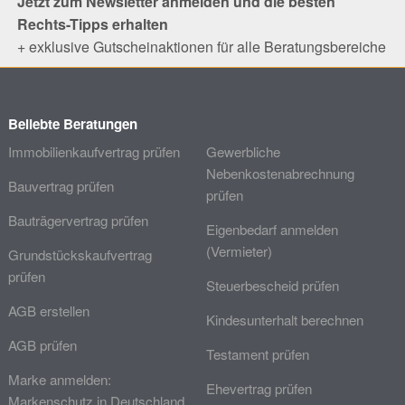
Jetzt zum Newsletter anmelden und die besten
Rechts-Tipps erhalten
+ exklusive Gutscheinaktionen für alle Beratungsbereiche
Beliebte Beratungen
Immobilienkaufvertrag prüfen
Gewerbliche
Nebenkostenabrechnung
Bauvertrag prüfen
prüfen
Bauträgervertrag prüfen
Eigenbedarf anmelden
(Vermieter)
Grundstückskaufvertrag
prüfen
Steuerbescheid prüfen
AGB erstellen
Kindesunterhalt berechnen
AGB prüfen
Testament prüfen
Marke anmelden:
Ehevertrag prüfen
Markenschutz in Deutschland