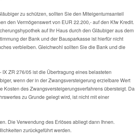
äubiger zu schützen, sollten Sie den Miteigentumsanteil
nen den Vermögenswert von EUR 22.200,- auf den Kfw Kredit.
icherungshypothek auf Ihr Haus durch den Gläubiger aus dem
immung der Bank und der Bausparkasse ist hierfür nicht
dbuches verbleiben. Gleichwohl sollten Sie die Bank und die
IX ZR 276/05 ist die Übertragung eines belasteten
biger, wenn der in der Zwangsversteigerung erzielbare Wert
ie Kosten des Zwangsversteigerungsverfahrens übersteigt. Da
rswertes zu Grunde gelegt wird, ist nicht mit einer
eßen. Die Verwendung des Erlöses abliegt dann Ihnen.
dlichkeiten zurückgeführt werden.