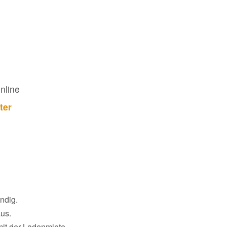
nline
ter
ndig.
aus.
mit der Ladenmiete