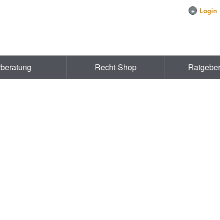
+
Login
rberatung
Recht-Shop
Ratgebe