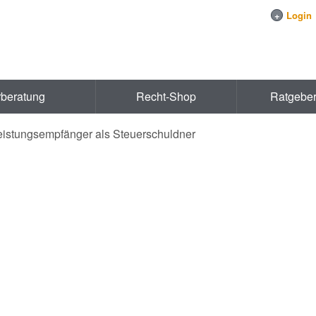
+
Login
rberatung
Recht-Shop
Ratgebe
eistungsempfänger als Steuerschuldner