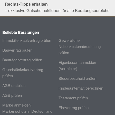
Rechts-Tipps erhalten
+ exklusive Gutscheinaktionen für alle Beratungsbereiche
Beliebte Beratungen
Immobilienkaufvertrag prüfen
Gewerbliche
Nebenkostenabrechnung
Bauvertrag prüfen
prüfen
Bauträgervertrag prüfen
Eigenbedarf anmelden
(Vermieter)
Grundstückskaufvertrag
prüfen
Steuerbescheid prüfen
AGB erstellen
Kindesunterhalt berechnen
AGB prüfen
Testament prüfen
Marke anmelden:
Ehevertrag prüfen
Markenschutz in Deutschland