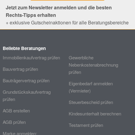
Jetzt zum Newsletter anmelden und die besten
Rechts-Tipps erhalten
+ exklusive Gutscheinaktionen für alle Beratungsbereiche
Beliebte Beratungen
Immobilienkaufvertrag prüfen
Gewerbliche
Nebenkostenabrechnung
Bauvertrag prüfen
prüfen
Bauträgervertrag prüfen
Eigenbedarf anmelden
(Vermieter)
Grundstückskaufvertrag
prüfen
Steuerbescheid prüfen
AGB erstellen
Kindesunterhalt berechnen
AGB prüfen
Testament prüfen
Marke anmelden: