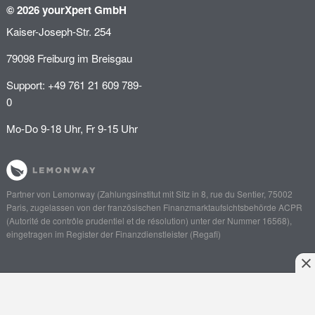
© 2026 yourXpert GmbH
Kaiser-Joseph-Str. 254
79098 Freiburg im Breisgau
Support: +49 761 21 609 789-
0
Mo-Do 9-18 Uhr, Fr 9-15 Uhr
Partner von
Lemonway
(Zahlungsinstitut mit Sitz in 8, rue du Sentier, 75002
Paris, zugelassen von der französischen Finanzmarktaufsichtsbehörde
ACPR
(Autorité de contrôle prudentiel et de résolution)
unter der Nummer 16568),
eingetragen im Register der Finanzdienstleister (
Regafi
)
Anliegen schildern
Angebot einholen