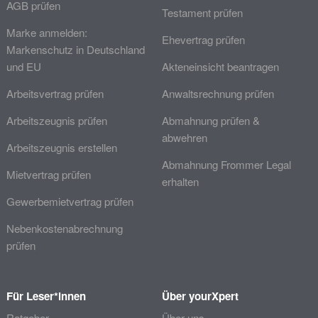
AGB prüfen
Testament prüfen
Marke anmelden:
Ehevertrag prüfen
Markenschutz in Deutschland
und EU
Akteneinsicht beantragen
Arbeitsvertrag prüfen
Anwaltsrechnung prüfen
Arbeitszeugnis prüfen
Abmahnung prüfen &
abwehren
Arbeitszeugnis erstellen
Abmahnung Frommer Legal
Mietvertrag prüfen
erhalten
Gewerbemietvertrag prüfen
Nebenkostenabrechnung
prüfen
Für Leser*innen
Über yourXpert
Ratgeber
Über uns