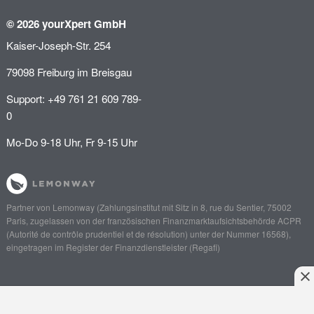
© 2026 yourXpert GmbH
Kaiser-Joseph-Str. 254
79098 Freiburg im Breisgau
Support: +49 761 21 609 789-
0
Mo-Do 9-18 Uhr, Fr 9-15 Uhr
Partner von
Lemonway
(Zahlungsinstitut mit Sitz in 8, rue du Sentier, 75002
Paris, zugelassen von der französischen Finanzmarktaufsichtsbehörde
ACPR
(Autorité de contrôle prudentiel et de résolution)
unter der Nummer 16568),
eingetragen im Register der Finanzdienstleister (
Regafi
)