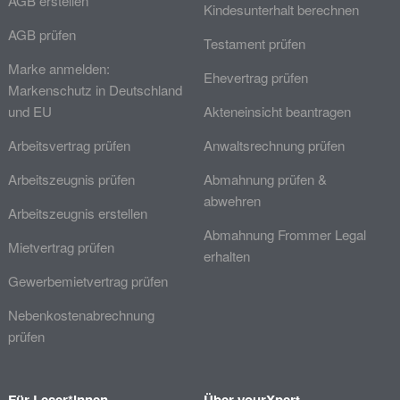
AGB erstellen
Kindesunterhalt berechnen
AGB prüfen
Testament prüfen
Marke anmelden:
Ehevertrag prüfen
Markenschutz in Deutschland
und EU
Akteneinsicht beantragen
Arbeitsvertrag prüfen
Anwaltsrechnung prüfen
Arbeitszeugnis prüfen
Abmahnung prüfen &
abwehren
Arbeitszeugnis erstellen
Abmahnung Frommer Legal
Mietvertrag prüfen
erhalten
Gewerbemietvertrag prüfen
Nebenkostenabrechnung
prüfen
Für Leser*innen
Über yourXpert