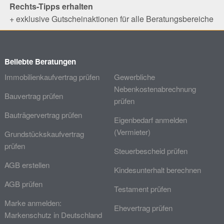
Rechts-Tipps erhalten
+ exklusive Gutscheinaktionen für alle Beratungsbereiche
Beliebte Beratungen
Immobilienkaufvertrag prüfen
Gewerbliche
Nebenkostenabrechnung
Bauvertrag prüfen
prüfen
Bauträgervertrag prüfen
Eigenbedarf anmelden
(Vermieter)
Grundstückskaufvertrag
prüfen
Steuerbescheid prüfen
AGB erstellen
Kindesunterhalt berechnen
AGB prüfen
Testament prüfen
Marke anmelden:
Ehevertrag prüfen
Markenschutz in Deutschland