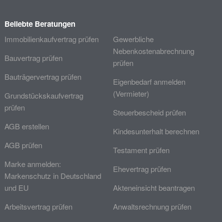
Beliebte Beratungen
Immobilienkaufvertrag prüfen
Gewerbliche
Nebenkostenabrechnung
Bauvertrag prüfen
prüfen
Bauträgervertrag prüfen
Eigenbedarf anmelden
(Vermieter)
Grundstückskaufvertrag
prüfen
Steuerbescheid prüfen
AGB erstellen
Kindesunterhalt berechnen
AGB prüfen
Testament prüfen
Marke anmelden:
Ehevertrag prüfen
Markenschutz in Deutschland
und EU
Akteneinsicht beantragen
Arbeitsvertrag prüfen
Anwaltsrechnung prüfen