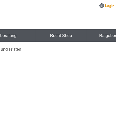
+
Login
rberatung
Recht-Shop
Ratgebe
 und Fristen