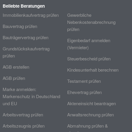
Beliebte Beratungen
Immobilienkaufvertrag prüfen
Gewerbliche
Nebenkostenabrechnung
Bauvertrag prüfen
prüfen
Bauträgervertrag prüfen
Eigenbedarf anmelden
(Vermieter)
Grundstückskaufvertrag
prüfen
Steuerbescheid prüfen
AGB erstellen
Kindesunterhalt berechnen
AGB prüfen
Testament prüfen
Marke anmelden:
Ehevertrag prüfen
Markenschutz in Deutschland
und EU
Akteneinsicht beantragen
Arbeitsvertrag prüfen
Anwaltsrechnung prüfen
Arbeitszeugnis prüfen
Abmahnung prüfen &