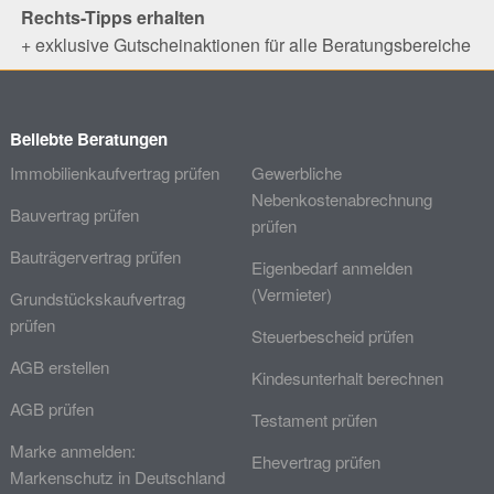
Rechts-Tipps erhalten
+ exklusive Gutscheinaktionen für alle Beratungsbereiche
Beliebte Beratungen
Immobilienkaufvertrag prüfen
Gewerbliche
Nebenkostenabrechnung
Bauvertrag prüfen
prüfen
Bauträgervertrag prüfen
Eigenbedarf anmelden
(Vermieter)
Grundstückskaufvertrag
prüfen
Steuerbescheid prüfen
AGB erstellen
Kindesunterhalt berechnen
AGB prüfen
Testament prüfen
Marke anmelden:
Ehevertrag prüfen
Markenschutz in Deutschland