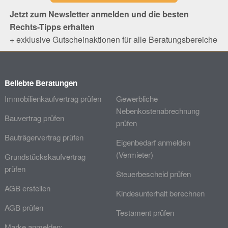
Jetzt zum Newsletter anmelden und die besten
Rechts-Tipps erhalten
+ exklusive Gutscheinaktionen für alle Beratungsbereiche
Beliebte Beratungen
Immobilienkaufvertrag prüfen
Gewerbliche
Nebenkostenabrechnung
Bauvertrag prüfen
prüfen
Bauträgervertrag prüfen
Eigenbedarf anmelden
(Vermieter)
Grundstückskaufvertrag
prüfen
Steuerbescheid prüfen
AGB erstellen
Kindesunterhalt berechnen
AGB prüfen
Testament prüfen
Marke anmelden: