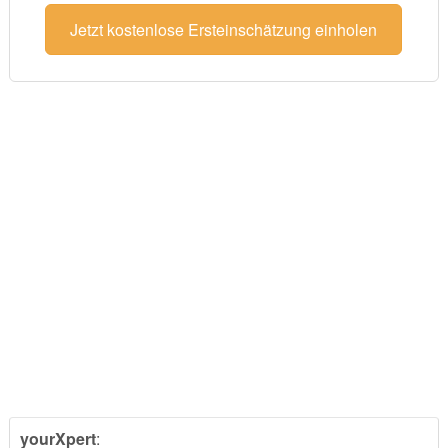
Jetzt kostenlose Ersteinschätzung einholen
yourXpert
: