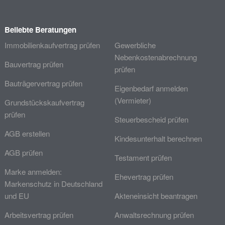
Beliebte Beratungen
Immobilienkaufvertrag prüfen
Gewerbliche
Nebenkostenabrechnung
Bauvertrag prüfen
prüfen
Bauträgervertrag prüfen
Eigenbedarf anmelden
(Vermieter)
Grundstückskaufvertrag
prüfen
Steuerbescheid prüfen
AGB erstellen
Kindesunterhalt berechnen
AGB prüfen
Testament prüfen
Marke anmelden:
Ehevertrag prüfen
Markenschutz in Deutschland
und EU
Akteneinsicht beantragen
Arbeitsvertrag prüfen
Anwaltsrechnung prüfen