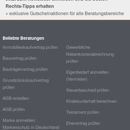
Rechts-Tipps erhalten
+ exklusive Gutscheinaktionen für alle Beratungsbereiche
Beliebte Beratungen
Immobilienkaufvertrag prüfen
Gewerbliche
Nebenkostenabrechnung
Bauvertrag prüfen
prüfen
Bauträgervertrag prüfen
Eigenbedarf anmelden
(Vermieter)
Grundstückskaufvertrag
prüfen
Steuerbescheid prüfen
AGB erstellen
Kindesunterhalt berechnen
AGB prüfen
Testament prüfen
Marke anmelden:
Ehevertrag prüfen
Markenschutz in Deutschland