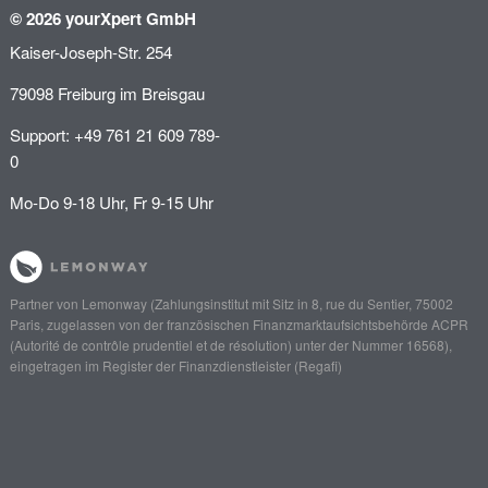
© 2026 yourXpert GmbH
Kaiser-Joseph-Str. 254
79098 Freiburg im Breisgau
Support: +49 761 21 609 789-
0
Mo-Do 9-18 Uhr, Fr 9-15 Uhr
Partner von
Lemonway
(Zahlungsinstitut mit Sitz in 8, rue du Sentier, 75002
Paris, zugelassen von der französischen Finanzmarktaufsichtsbehörde
ACPR
(Autorité de contrôle prudentiel et de résolution)
unter der Nummer 16568),
eingetragen im Register der Finanzdienstleister (
Regafi
)