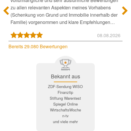
vollumfängliche und sehr ausführliche Bewertungen
zu allen relevanten Aspekten meines Vorhabens
(Schenkung von Grund und Immobilie innerhalb der
Familie) vorgenommen und klare Empfehlungen
ausgesprochen wurden. Auch auf Rückfragen kam
08.08.2026
umgehend eine umfassende Antwort. Ich weiß nun
wie ich vorzugehen habe und habe ein gutes Gefühl
Bereits 29.080 Bewertungen
nichts falsch zu machen."
Bekannt aus
ZDF-Sendung WISO
Finanztip
Stiftung Warentest
Spiegel Online
WirtschaftsWoche
n-tv
und viele mehr