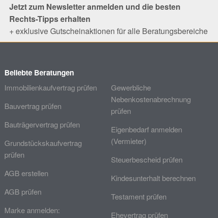
Jetzt zum Newsletter anmelden und die besten
Rechts-Tipps erhalten
+ exklusive Gutscheinaktionen für alle Beratungsbereiche
Beliebte Beratungen
Immobilienkaufvertrag prüfen
Gewerbliche
Nebenkostenabrechnung
Bauvertrag prüfen
prüfen
Bauträgervertrag prüfen
Eigenbedarf anmelden
(Vermieter)
Grundstückskaufvertrag
prüfen
Steuerbescheid prüfen
AGB erstellen
Kindesunterhalt berechnen
AGB prüfen
Testament prüfen
Marke anmelden:
Ehevertrag prüfen