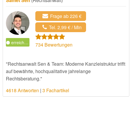
Samet Sen
(Rechtsanwalt)
Frage ab 226 €
Tel. 2,99 € / Min
erreichbar
734
Bewertungen
"Rechtsanwalt Sen & Team: Moderne Kanzleistruktur trifft
auf bewährte, hochqualitative jahrelange
Rechtsberatung."
4618 Antworten
|
3 Fachartikel